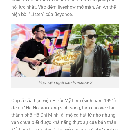
nội lực nhất. Vào đêm liveshow mở màn, An An thể
hiện bài “Listen” của Beyoncé.
Học viện ngôi sao liveshow 2
Chị cả của học viện – Bùi Mỹ Linh (sinh năm 1991)
đến từ Hà Nội với đang sinh sống, làm cho việc tại
thành phố Hồ Chí Minh. ái mộ ca hát từ nhỏ nhưng
vẫn chưa biết được khả năng thực sự của bản thân,
Mỹ Linh tra cứu đến “Học viện ngôi sao” như một cơ