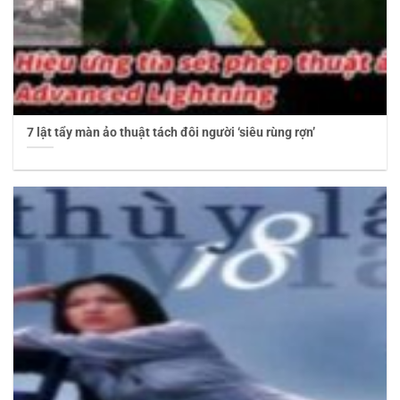
7 lật tẩy màn ảo thuật tách đôi người ‘siêu rùng rợn’