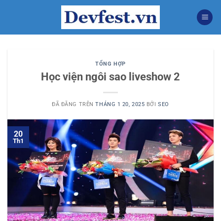
Chuyển
đến
nội
dung
TỔNG HỢP
Học viện ngôi sao liveshow 2
ĐÃ ĐĂNG TRÊN
THÁNG 1 20, 2025
BỞI
SEO
20
Th1