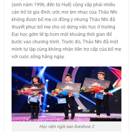
(sinh năm 1996, đến từ Huế) cũng vấp phải nhiều
cản trở từ gia đình, ước mơ âm nhạc của Thảo Nhi
không được bố mẹ cô đồng ý nhưng Thảo Nhi đã
thuyết phục bố mẹ cho cô dừng việc học ở trường
Đại học gớm tế tp.hcm một khoảng thời gian để
bước vào chương trình. Trước đó, Thảo Nhi đã một
mình tự lập cùng không nhận tiền trợ cấp của bố mẹ
với cuộc sống hằng ngày.
Học viện ngôi sao liveshow 2