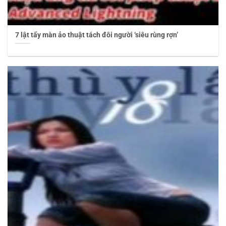
7 lật tẩy màn ảo thuật tách đôi người ‘siêu rùng rợn’