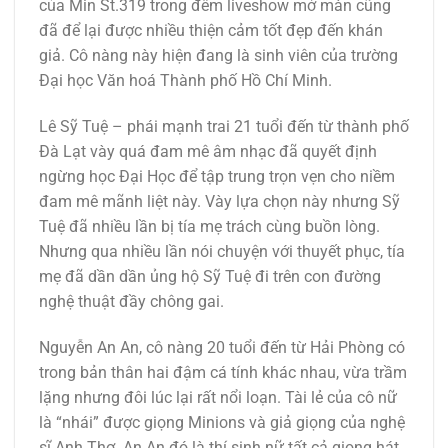
của Min St.319 trong đêm liveshow mở màn cũng
đã để lại được nhiều thiện cảm tốt đẹp đến khán
giả. Cô nàng này hiện đang là sinh viên của trường
Đại học Văn hoá Thành phố Hồ Chí Minh.
Lê Sỹ Tuệ – phái mạnh trai 21 tuổi đến từ thành phố
Đà Lạt vày quá đam mê âm nhạc đã quyết định
ngừng học Đại Học để tập trung trọn vẹn cho niềm
đam mê mãnh liệt này. Vày lựa chọn này nhưng Sỹ
Tuệ đã nhiều lần bị tía mẹ trách cùng buồn lòng.
Nhưng qua nhiều lần nói chuyện với thuyết phục, tía
mẹ đã dần dần ủng hộ Sỹ Tuệ đi trên con đường
nghệ thuật đầy chông gai.
Nguyễn An An, cô nàng 20 tuổi đến từ Hải Phòng có
trong bản thân hai đậm cá tính khác nhau, vừa trầm
lặng nhưng đôi lúc lại rất nổi loạn. Tài lẻ của cô nữ
là “nhái” được giọng Minions và giả giọng của nghệ
sĩ Anh Thơ. An An đó là thí sinh nữ tất cả giọng hát