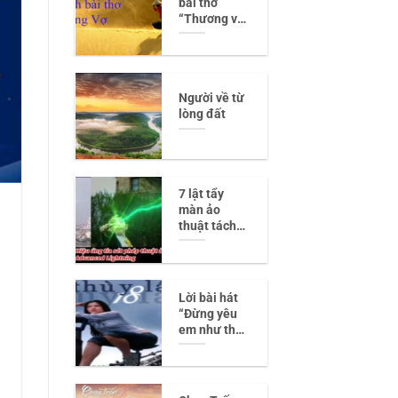
bài thơ
“Thương vợ”
của Trần Tế
Xương –
Tình yêu và
sự trân
Người về từ
trọng của 1
lòng đất
người vợ tần
tảo
7 lật tẩy
màn ảo
thuật tách
đôi người
‘siêu rùng
rợn’
Lời bài hát
“Đừng yêu
em như thế”
– Cảm xúc
chân thật
trong tình
yêu ở thập