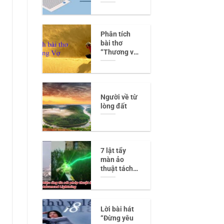
Phân tích
bài thơ
“Thương vợ”
của Trần Tế
Xương –
Tình yêu và
sự trân
Người về từ
trọng của 1
lòng đất
người vợ tần
tảo
7 lật tẩy
màn ảo
thuật tách
đôi người
‘siêu rùng
rợn’
Lời bài hát
“Đừng yêu