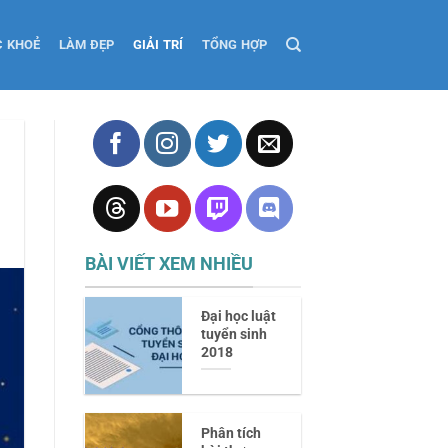
C KHOẺ
LÀM ĐẸP
GIẢI TRÍ
TỔNG HỢP
BÀI VIẾT XEM NHIỀU
Đại học luật
tuyển sinh
2018
Phân tích