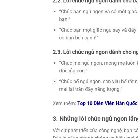
2.2. Lời chúc ngủ ngon dành cho b
“Chúc bạn ngủ ngon và có một giấc 
bạn.”
“Chúc bạn một giấc ngủ say và đầy ắ
có bạn bên cạnh!”
2.3. Lời chúc ngủ ngon dành cho n
“Chúc mẹ ngủ ngon, mong mẹ luôn k
đời của con.”
“Chúc bố ngủ ngon, con yêu bố rất 
mai lại tràn đầy năng lượng.”
Xem thêm:
Top 10 Diễn Viên Hàn Quốc
3. Những lời chúc ngủ ngon lã
Với sự phát triển của công nghệ, bạn c