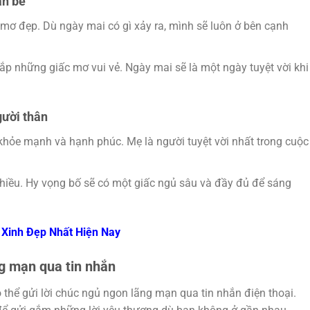
ạn bè
mơ đẹp. Dù ngày mai có gì xảy ra, mình sẽ luôn ở bên cạnh
p những giấc mơ vui vẻ. Ngày mai sẽ là một ngày tuyệt vời khi
gười thân
hỏe mạnh và hạnh phúc. Mẹ là người tuyệt vời nhất trong cuộc
nhiều. Hy vọng bố sẽ có một giấc ngủ sâu và đầy đủ để sáng
 Xinh Đẹp Nhất Hiện Nay
ng mạn qua tin nhắn
ó thể gửi lời chúc ngủ ngon lãng mạn qua tin nhắn điện thoại.