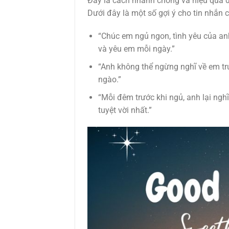
Đây là cách nhanh chóng và hiệu quả 
Dưới đây là một số gợi ý cho tin nhắn
“Chúc em ngủ ngon, tình yêu của an
và yêu em mỗi ngày.”
“Anh không thể ngừng nghĩ về em tr
ngào.”
“Mỗi đêm trước khi ngủ, anh lại ng
tuyệt vời nhất.”