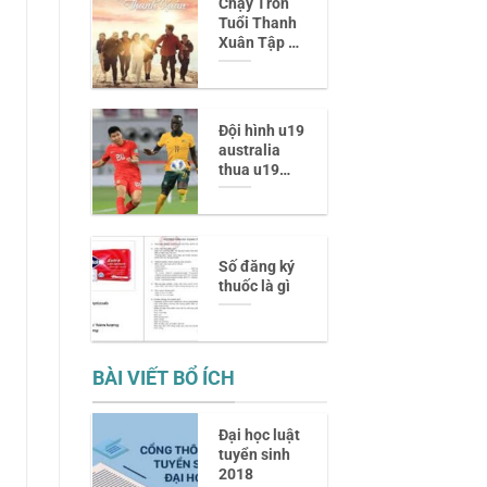
Chạy Trốn
niên 90
Tuổi Thanh
Xuân Tập 8
– Diễn biến
đầy cảm xúc
và những
bước ngoặt
Đội hình u19
mới
australia
thua u19
việt nam
năm 2014
giờ còn ai
lên tuyển?
Số đăng ký
thuốc là gì
BÀI VIẾT BỔ ÍCH
Đại học luật
tuyển sinh
2018