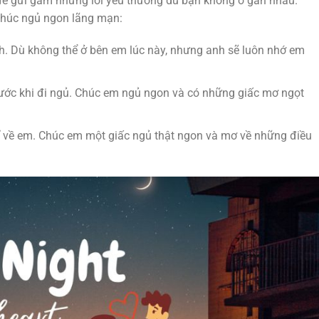
để gửi gắm những lời yêu thương dù bạn không ở gần nhau.
 chúc ngủ ngon lãng mạn:
h. Dù không thể ở bên em lúc này, nhưng anh sẽ luôn nhớ em
ước khi đi ngủ. Chúc em ngủ ngon và có những giấc mơ ngọt
hĩ về em. Chúc em một giấc ngủ thật ngon và mơ về những điều