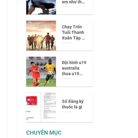
em như thế”
– Cảm xúc
chân thật
trong tình
yêu ở thập
Chạy Trốn
niên 90
Tuổi Thanh
Xuân Tập 8
– Diễn biến
đầy cảm xúc
và những
bước ngoặt
Đội hình u19
mới
australia
thua u19
việt nam
năm 2014
giờ còn ai
lên tuyển?
Số đăng ký
thuốc là gì
CHUYÊN MỤC